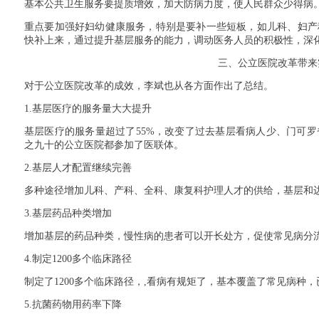
基本公共卫生服务要提质增效，加大防病力度，使人民群众少得病
重点要加强好妇幼健康服务，特别是要补一些短板，如儿科、妇产
快补上来，通过提升基层服务的能力，调动医务人员的积极性，深
三、公立医院改革带来
对于公立医院改革的成效，李斌也从各方面作出了总结。
1.
基层医疗的服务量大大提升
基层医疗的服务量超过了
55%
，改变了过去基层看病人少、门可罗
之九十的公立医院都参加了医联体。
2.
基层人才配置继续完善
多种途径增加儿科、产科、全科、康复科护理人才的供给，基层和
3.
基层药品种类增加
增加基层的药品种类，慢性病的患者可以开长处方，促使常见病分
4.
制定
1200
多个临床路径
制定了
1200
多个临床路径，
,
看病有规矩了，基本覆盖了常见病种，
5.
抗菌药物用药率下降