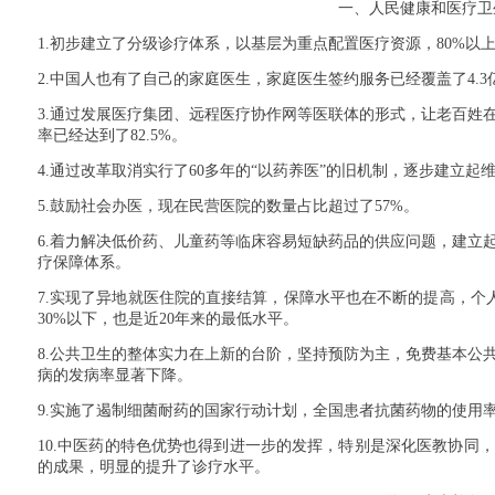
一、人民健康和医疗卫
1.
初步建立了分级诊疗体系，以基层为重点配置医疗资源，
80%
以
2.
中国人也有了自己的家庭医生，家庭医生签约服务已经覆盖了
4.3
3.
通过发展医疗集团、远程医疗协作网等医联体的形式，让老百姓
率已经达到了
82.5%
。
4.
通过改革取消实行了
60
多年的“以药养医”的旧机制，逐步建立起
5.
鼓励社会办医，现在民营医院的数量占比超过了
57%
。
6.
着力解决低价药、儿童药等临床容易短缺药品的供应问题，建立
疗保障体系。
7.
实现了异地就医住院的直接结算，保障水平也在不断的提高，个
30%
以下，也是近
20
年来的最低水平。
8.
公共卫生的整体实力在上新的台阶，坚持预防为主，免费基本公
病的发病率显著下降。
9.
实施了遏制细菌耐药的国家行动计划，全国患者抗菌药物的使用
10.
中医药的特色优势也得到进一步的发挥，特别是深化医教协同，
的成果，明显的提升了诊疗水平。