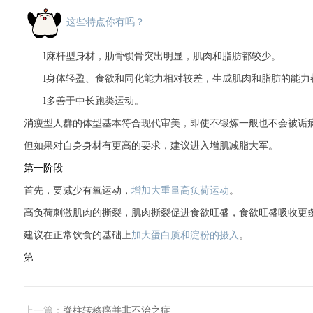
这些特点你有吗？
l
麻杆型身材，肋骨锁骨突出明显，肌肉和脂肪都较少。
l
身体轻盈、食欲和同化能力相对较差，生成肌肉和脂肪的能力
l
多善于中长跑类运动。
消瘦型人群的体型基本符合现代审美，即使不锻炼一般也不会被诟
但如果对自身身材有更高的要求，建议进入增肌减脂大军。
第一阶段
首先，要减少有氧运动，
增加大重量高负荷运动
。
高负荷刺激肌肉的撕裂，肌肉撕裂促进食欲旺盛，食欲旺盛吸收更
建议在正常饮食的基础上
加大蛋白质和淀粉的摄入
。
第
上一篇：
脊柱转移癌并非不治之症