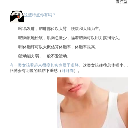
虚胖型
这些特点你有吗？
l
容易发胖，肥胖部位以大臂、腰腹和大腿为主。
l
肥肉质地松软，肌肉总量少，隔着肥肉可以用力摸到骨头。
l
用体脂秤可以大概估算体脂率，体脂率很高。
l
运动能力弱，一般不爱运动。
有一类女孩看起来很瘦其实也属于虚胖
。这类女孩往往总体积小、
胳膊会有明显的脂肪下垂感（
拜拜肉
）。