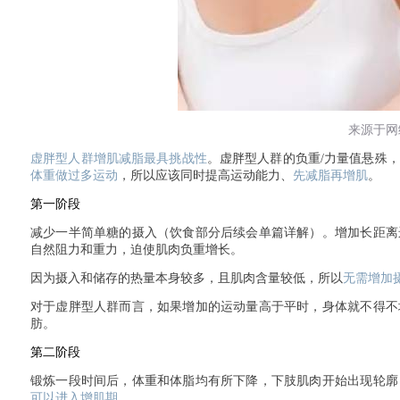
来源于网
虚胖型人群增肌减脂最具挑战性
。虚胖型人群的负重
/
力量值悬殊，
体重做过多运动
，所以应该同时提高运动能力、
先减脂再增肌
。
第一阶段
减少一半简单糖的摄入（饮食部分后续会单篇详解）。增加长距离
自然阻力和重力，迫使肌肉负重增长。
因为摄入和储存的热量本身较多，且肌肉含量较低，所以
无需增加
对于虚胖型人群而言，如果增加的运动量高于平时，身体就不得不
肪。
第二阶段
锻炼一段时间后，体重和体脂均有所下降，下肢肌肉开始出现轮廓
可以进入增肌期
。